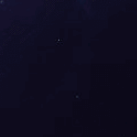
厦门市
486.98
2023年5月
总承包
厦门市
1467.5155
2023年3月
总承包
龙岩市中城区
354.3441
2021年7月
总承包
泉州南安市
2664.0535
2021年6月
总承包
南平市
973.5248
2021年4月
总承包
泉州永春县
1064.9899
2020年2月
总承包
司
龙岩市
254.10825
2019年8月
总承包
司
泉州市
308.6494
2019年7月
总承包
三明市蒋乐县
1876.7165
2019年7月
总承包
司
合肥市六安市
896.9369
2019年6月
总承包
福州市阆清县
2323.7055
2018年5月
总承包
司
新罗区龙门镇
673.33
2017年10月
总承包
漳平市林隆南路
514.91
2017年10月
总承包