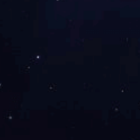
描述：
*
留言内容：
姓名：
性别：
男
女
手机：
电话：
传真：
邮箱：
地址：
邮编：