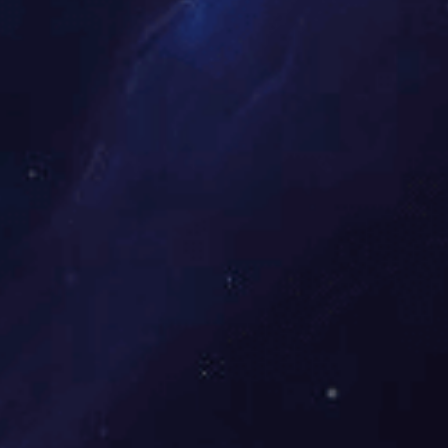
施工)
厦门翔安建设发展有限公司
厦门市政城市开发建设有限公司
溪畔南路污水管道工程
龙岩水发环境发展有限公司
路)道路工程
润丰集团福建中润投资有限公司
接线工程
南平市武夷新区建设发展有限公司
分流及给水改造工程）
永春县城市管理局
善及改造工程
龙岩市经济技术开发区建设发展有限公
通工程
泉州经济技术开发区清濛开发建设有限公
期工程
福建积善投资股份有限公司
合肥城改投资建设集团霍山置业有限公
闽清县城市建设投资有限公司
行天桥工程
福建省龙岩市城市建设投资发展有限公
期
漳平市华昇城市综合开发有限责任公司