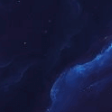
建设单位
程
重庆市永川监狱
改造工程(一期)
松溪县城市建设综合开发公司
设施提升项目
福建松溪开发区经营部管理有限公司
绿化工程
肥西县城乡建设投资（集团）有限公司