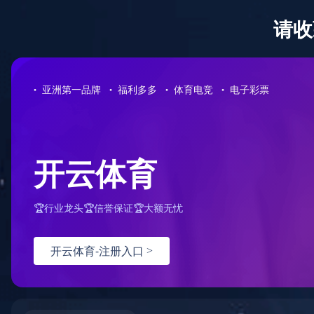
星空体育网页版登录
星空体育网页版登录-星空（中国）
公司简介
荣誉资质

荣誉资质
企业资质
企业专利
企业荣誉
企业业绩
