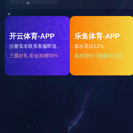
联系方式
客户留言
星空体育网页版登录-星空（中国）
公司简介
荣誉资质
企业资质
企业专利
企业荣誉
企业业绩
市政工程业绩
公路工程业绩
电力工程业绩
水利工程业绩
业绩展示
星空体育网页版登录
星空体育网页版登录
业内动态
联系我们
联系方式
客户留言

星空体育网页版登录-星空（中国）
公司简介