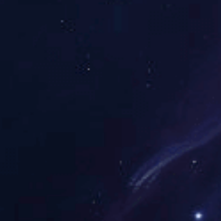
荣誉资质

企业资质
企业专利
企业荣誉
企业业绩

市政工程业绩
公路工程业绩
电力工程业绩
水利工程业绩
业绩展示
星空体育网页版登录

星空体育网页版登录
业内动态
联系我们

联系方式
客户留言
市政工程业绩
公路工程业绩
水利工程业绩
电力工程业绩
房建工程业绩
当前位置：
星空体育网页版登录-星空（中国）
/
SEO详情