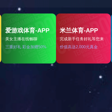
房建工程业绩