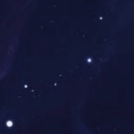
房建工程业绩