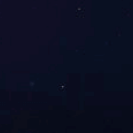
下一页
CONTACT INFORMATION
联系方式
福建省龙岩市新罗区东肖镇龙腾南路14号珠江大厦7层701室
0597-2336139
382955834@qq.com
WEBSITE QR CODE
网站二维码
扫一扫进入网站
微信公众号
扫一扫关注微信公众号