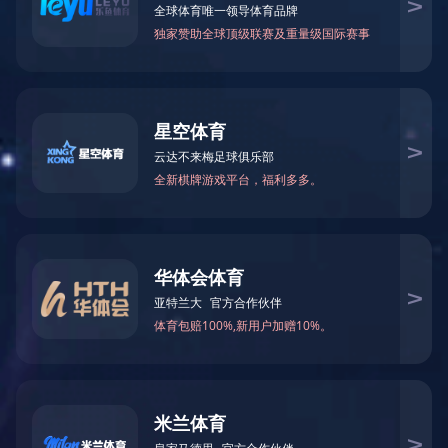
企业业绩
市政工程业绩
公路工程业绩
电力工程业绩
水利工程业绩
房建工程业绩
业绩展示
星空体育网页版登录

星空体育网页版登录
星空体育网页版登录
业内动态
联系我们

联系我们