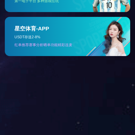
CONTACT INFORMATION
联系方式
福建省龙岩市新罗区东肖镇龙腾南路14号珠江大厦7层701室
0597-2336139
382955834@qq.com
WEBSITE QR CODE
网站二维码
扫一扫进入网站
微信公众号
扫一扫关注微信公众号
ONLINE MESSAGE