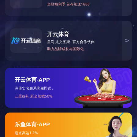
公司简介
荣誉资质

企业资质
企业专利
企业荣誉
企业业绩

市政工程业绩
公路工程业绩
电力工程业绩
水利工程业
绩
房建工程业绩
业绩展示
星空体育网页版登录

星空体育网页版登录
业内动态
联系我们

联系方式
客户留言
星空体育网页版登录
业内动态
当前位置：
星空体育网页版登录-星空（中国）
/
星空体育网页版登录
/